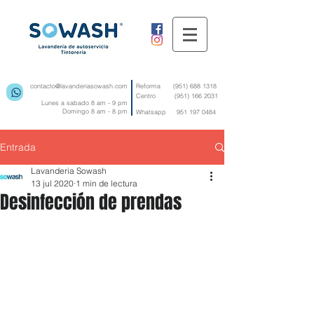
contacto@lavanderiasowash.com
Reforma
(951) 688 1318
Centro
(951) 166 2031
Lunes a sabado 8 am - 9 pm
Domingo 8 am - 8 pm
Whatsapp
951 197 0484
Entrada
Lavanderia Sowash
13 jul 2020
1 min de lectura
Desinfección de prendas